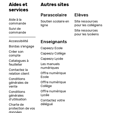
Aides et
Autres sites
services
Parascolaire
Elèves
Aide à la
Soutien scolaire en
Site ressources
commande
ligne
pour les collégiens
Suivi de
Site ressources
commande
pour les lycéens
Accessibilité
Enseignants
Bordas s’engage
Capeezy Ecole
Créer son
Capeezy Collège
compte
Capeezy Lycée
Catalogues à
Les manuels
feuilleter
numériques
Contactez la
Offre numérique
relation client
Ecole
Conditions
Offre numérique
générales de
Collège
vente
Offre numérique
Conditions
Lycée
générales
d'utilisation
Contactez votre
délégué
Charte de
protection de vos
données