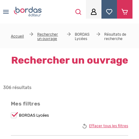
0
Aller au contenu principal
Je me connecte
Rechercher
BORDAS
Résultats de
Accueil
un ouvrage
Lycées
recherche
Identifiant
*
Rechercher un ouvrage
Mot de passe
*
306 résultats
Se souvenir de moi
Mes filtres
Remove
BORDAS Lycées
BORDAS
Lycées
Mot de passe ou identifiant oublié
Effacer tous les filtres
filter