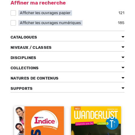
Affiner ma recherche
Afficher les ouvrages papier
Apply Afficher les ouvrages papier filter
121
Afficher les ouvrages numériques
Apply Afficher les ouvrages numériques filter
185
Bénéficiez de tarifs préférentiels
Téléchargez des ressources gratuites
CATALOGUES
Recevez des informations sur nos nouveautés
NIVEAUX / CLASSES
DISCIPLINES
COLLECTIONS
NATURES DE CONTENUS
SUPPORTS
Pages