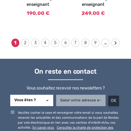
enseignant
enseignant
190,00 €
249,00 €
…
1
2
3
4
5
6
7
8
9
On reste en contact
Vous souhaitez recevoir nos newsletters ?
Veuillez cocher la case et renseigner votre email si vous souhaitez
recevoir les actualités et des communications de la part de Bordas
par voie électronique en lien avec vos centres d'intérêt et/ou vos
activités.
En savoir plus
Consultez la charte de protection des