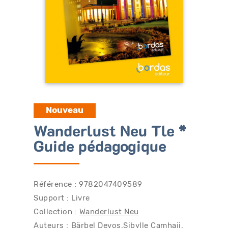
Bénéficiez de tarifs préférentiels
Téléchargez des ressources gratuites
Recevez des informations sur nos nouveautés
Nouveau
Wanderlust Neu Tle *
Guide pédagogique
Référence : 9782047409589
Support : Livre
Collection :
Wanderlust Neu
Auteurs :
Bärbel Devos
Sibylle Camhaji