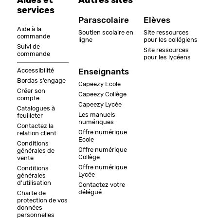
Aides et
Autres sites
services
Parascolaire
Elèves
Aide à la
Soutien scolaire en
Site ressources
commande
ligne
pour les collégiens
Suivi de
Site ressources
commande
pour les lycéens
Accessibilité
Enseignants
Bordas s’engage
Capeezy Ecole
Créer son
Capeezy Collège
compte
Capeezy Lycée
Catalogues à
Les manuels
feuilleter
numériques
Contactez la
Offre numérique
relation client
Ecole
Conditions
Offre numérique
générales de
Collège
vente
Offre numérique
Conditions
Lycée
générales
d'utilisation
Contactez votre
délégué
Charte de
protection de vos
données
personnelles