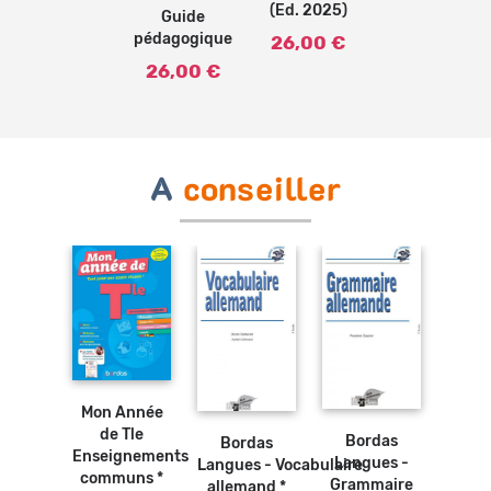
(Ed. 2025)
Guide
pédagogique
26,00 €
26,00 €
A
conseiller
Ajouter
au
Ajouter
Ajouter
panier
Ajouter
au
au
au
panier
Mon Année
panier
panier
t pour
Le m
de Tle
Bordas
Bordas
e ?
di
Enseignements
Langues -
Langues - Vocabulaire
and *
Alle
communs *
Grammaire
allemand *