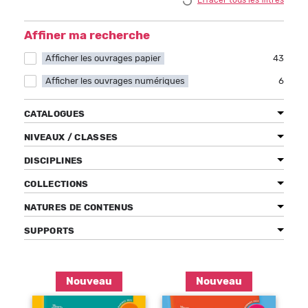
Effacer tous les filtres
Bordas
pour
tous
Affiner ma recherche
filter
Afficher les ouvrages papier
Apply Afficher les ouvrages papier filter
43
Bénéficiez de tarifs préférentiels
Afficher les ouvrages numériques
Apply Afficher les ouvrages numériques filter
6
Téléchargez des ressources gratuites
Recevez des informations sur nos nouveautés
CATALOGUES
NIVEAUX / CLASSES
DISCIPLINES
COLLECTIONS
NATURES DE CONTENUS
SUPPORTS
Pages
Nouveau
Nouveau