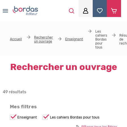
0
Aller au contenu principal
Je me connecte
Les
cahiers
Résu
Rechercher
Accueil
Identifiant
*
Enseignant
Bordas
de
un ouvrage
pour
rech
tous
Mot de passe
*
Rechercher un ouvrage
Se souvenir de moi
49 résultats
Mes filtres
Mot de passe ou identifiant oublié
Remove
Enseignant
Remove
Les cahiers Bordas pour tous
Enseignant
Les
filter
cahiers