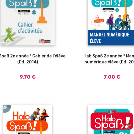
Spaß 2e année * Cahier de l'élève
Ajouter au panier
Hab Spaß 2e année * Ma
Ajouter au panier
(Ed. 2014)
numérique élève (Ed. 20
9,70 €
7,00 €