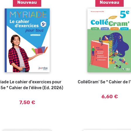
Nouveau
Nouveau
Ajouter au panier
Ajouter au panier
iade Le cahier d'exercices pour
ColléGram' 5e * Cahier de l
 5e * Cahier de l'élève (Ed. 2026)
6,60 €
7,50 €