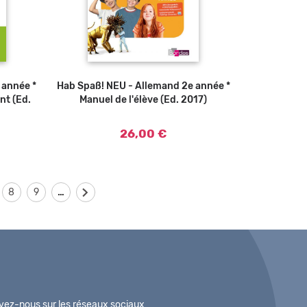
 année *
Hab Spaß! NEU - Allemand 2e année *
Ajouter au panier
nt (Ed.
Manuel de l'élève (Ed. 2017)
26,00 €
…
8
9
vez-nous sur les réseaux sociaux