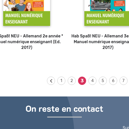
Spaß! NEU - Allemand 2e année *
Hab Spaß! NEU - Allemand 3e
uel numérique enseignant (Ed.
Manuel numérique enseigna
2017)
2017)
3
1
2
4
5
6
7
On reste en contact
Sui