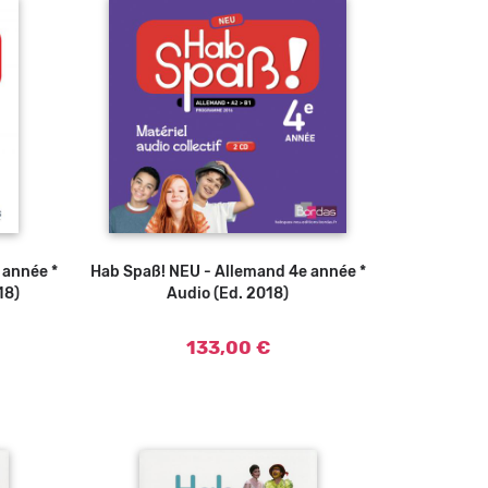
 année *
u panier
Hab Spaß! NEU - Allemand 4e année *
Ajouter au panier
18)
Audio (Ed. 2018)
133,00 €