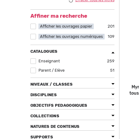
Effacer tous les filtres
Affiner ma recherche
Afficher les ouvrages papier
Apply Afficher les ouvrages papier filter
201
Afficher les ouvrages numériques
Apply Afficher les ouvrages numériques
109
filter
CATALOGUES
Enseignant
Apply Enseignant filter
259
Parent / Elève
Apply Parent / Elève filter
51
NIVEAUX / CLASSES
Myr
tous
DISCIPLINES
OBJECTIFS PEDAGOGIQUES
COLLECTIONS
NATURES DE CONTENUS
SUPPORTS