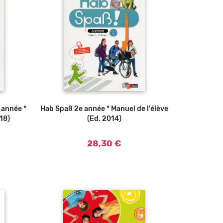
 année *
u panier
Hab Spaß 2e année * Manuel de l'élève
Ajouter au panier
018)
(Ed. 2014)
28,30 €