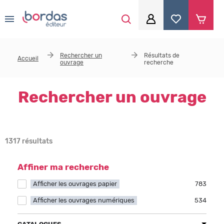
0
Aller au contenu principal
Je me connecte
Rechercher un
Résultats de
Accueil
ouvrage
recherche
Identifiant
*
Rechercher un ouvrage
Mot de passe
*
1317 résultats
Se souvenir de moi
Affiner ma recherche
Afficher les ouvrages papier
Apply Afficher les ouvrages papier filter
783
Afficher les ouvrages numériques
Apply Afficher les ouvrages numériques filter
534
Mot de passe ou identifiant oublié