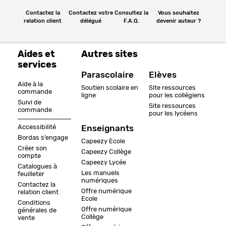
Contactez la
Contactez votre
Consultez la
Vous souhaitez
relation client
délégué
F.A.Q.
devenir auteur ?
Aides et
Autres sites
services
Parascolaire
Elèves
Aide à la
Soutien scolaire en
Site ressources
commande
ligne
pour les collégiens
Suivi de
Site ressources
commande
pour les lycéens
Accessibilité
Enseignants
Bordas s’engage
Capeezy Ecole
Créer son
Capeezy Collège
compte
Capeezy Lycée
Catalogues à
Les manuels
feuilleter
numériques
Contactez la
Offre numérique
relation client
Ecole
Conditions
Offre numérique
générales de
Collège
vente