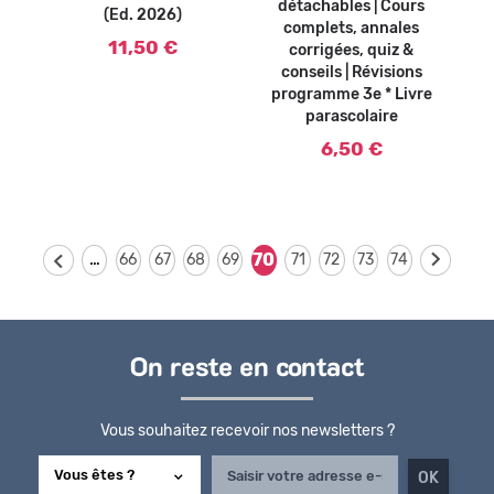
détachables | Cours
(Ed. 2026)
complets, annales
11,50 €
corrigées, quiz &
conseils | Révisions
programme 3e * Livre
parascolaire
6,50 €
…
70
66
67
68
69
71
72
73
74
On reste en contact
Vous souhaitez recevoir nos newsletters ?