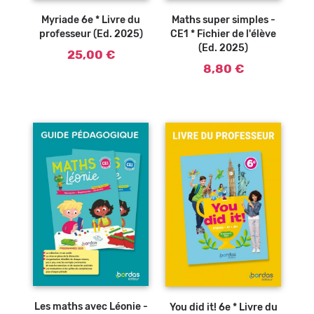
panier
panier
Myriade 6e * Livre du
Maths super simples -
professeur (Ed. 2025)
CE1 * Fichier de l'élève
(Ed. 2025)
25,00 €
8,80 €
Ajouter au
Ajouter au
panier
panier
Les maths avec Léonie -
You did it! 6e * Livre du