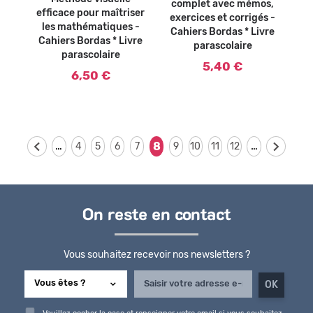
complet avec mémos,
efficace pour maîtriser
exercices et corrigés -
les mathématiques -
Cahiers Bordas * Livre
Cahiers Bordas * Livre
parascolaire
parascolaire
5,40 €
6,50 €
…
…
8
4
5
6
7
9
10
11
12
On reste en contact
Vous souhaitez recevoir nos newsletters ?