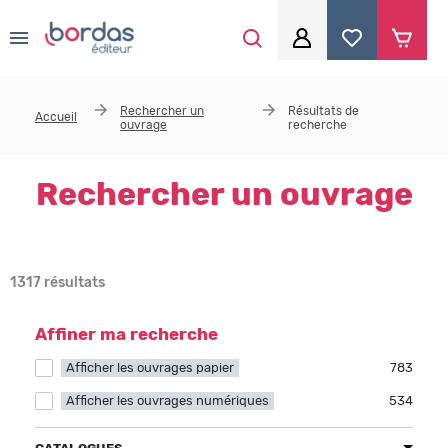
0
Aller au contenu principal
Je me connecte
Rechercher un
Résultats de
Accueil
ouvrage
recherche
Identifiant
*
Rechercher un ouvrage
Mot de passe
*
1317 résultats
Se souvenir de moi
Affiner ma recherche
Afficher les ouvrages papier
Apply Afficher les ouvrages papier filter
783
Afficher les ouvrages numériques
Apply Afficher les ouvrages numériques filter
534
Mot de passe ou identifiant oublié