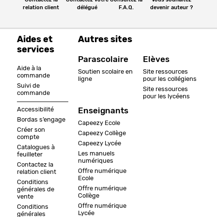
relation client
délégué
F.A.Q.
devenir auteur ?
Aides et
Autres sites
services
Parascolaire
Elèves
Aide à la
Soutien scolaire en
Site ressources
commande
ligne
pour les collégiens
Suivi de
Site ressources
commande
pour les lycéens
Accessibilité
Enseignants
Bordas s’engage
Capeezy Ecole
Créer son
Capeezy Collège
compte
Capeezy Lycée
Catalogues à
Les manuels
feuilleter
numériques
Contactez la
Offre numérique
relation client
Ecole
Conditions
Offre numérique
générales de
Collège
vente
Offre numérique
Conditions
Lycée
générales