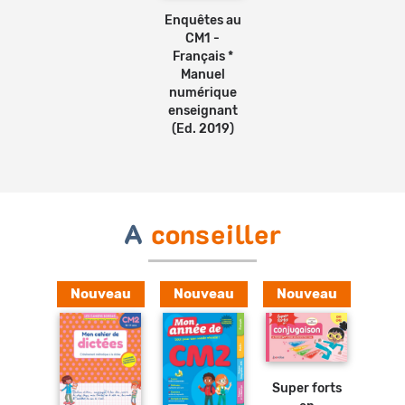
Enquêtes au
CM1 -
Français *
Manuel
numérique
enseignant
(Ed. 2019)
A
conseiller
Nouveau
Nouveau
Nouveau
Ajouter
au
panier
Ajouter
Super forts
au
panier