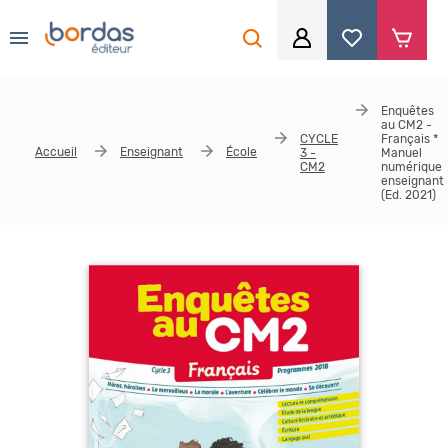
0
Aller au contenu principal
Je me connecte
Enquêtes
au CM2 -
Identifiant
*
CYCLE
Français *
Accueil
Enseignant
École
3 -
Manuel
CM2
numérique
enseignant
(Ed. 2021)
Mot de passe
*
Se souvenir de moi
Mot de passe ou identifiant oublié