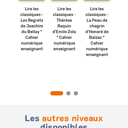
 les
Lire les
Lire les
Lire les
Lir
ques -
classiques -
classiques -
classiques -
class
antua
Les Regrets
Thérèse
La Peau de
Andr
ançois
de Joachim
Raquin
chagrin
de R
ais -
du Bellay *
d'Emile Zola
d'Honoré de
Ca
ie
Cahier
* Cahier
Balzac *
num
ale *
numérique
numérique
Cahier
ense
ier
enseignant
enseignant
numérique
rique
enseignant
gnant
2021)
Les
autres niveaux
disponibles