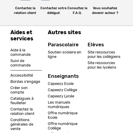
Contactez la
Contactez votre
Consultez la
Vous souhaitez
relation client
délégué
F.A.Q.
devenir auteur ?
Aides et
Autres sites
services
Parascolaire
Elèves
Aide à la
Soutien scolaire en
Site ressources
commande
ligne
pour les collégiens
Suivi de
Site ressources
commande
pour les lycéens
Accessibilité
Enseignants
Bordas s’engage
Capeezy Ecole
Créer son
Capeezy Collège
compte
Capeezy Lycée
Catalogues à
Les manuels
feuilleter
numériques
Contactez la
Offre numérique
relation client
Ecole
Conditions
Offre numérique
générales de
Collège
vente