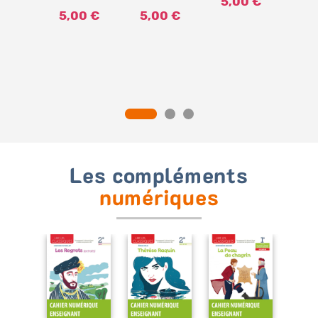
5,00 €
mpe de
l'
5,00 €
5,00 €
es *
5,
er de
e (Ed.
21)
0 €
Les compléments
numériques