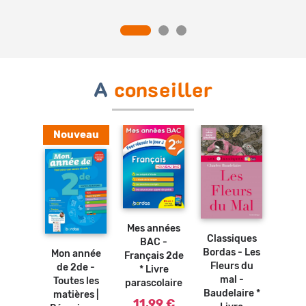
0 €
A
conseiller
Nouveau
Ajouter
au
Ajouter
Ajouter
panier
au
au
Ajouter
panier
Mes années
panier
au
Classiques
Clas
panier
BAC -
mo
Bordas - Les
Bor
Mon année
Français 2de
nces ?
Fleurs du
Brita
de 2de -
* Livre
nnaire
mal -
Rac
Toutes les
parascolaire
 la
Baudelaire *
L
matières |
rature
11,99 €