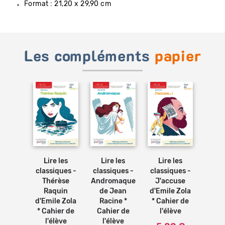
Format : 21,20 x 29,90 cm
Les compléments
papier
Ajouter
Ajouter
Ajouter
Ajouter
au
au
au
au
panier
panier
panier
panier
 les
Lire les
Lire les
Lire les
Lir
ques -
classiques -
classiques -
classiques -
class
ration
Thérèse
Andromaque
J'accuse
La P
oits de
Raquin
de Jean
d'Emile Zola
ch
mme et
d'Emile Zola
Racine *
* Cahier de
d'Ho
 la
* Cahier de
Cahier de
l'élève
Bal
yenne
l'élève
l'élève
Cah