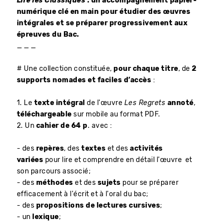
Lire les Classiques
: un accompagnement papier-
numérique clé en main pour étudier des œuvres
intégrales et se préparer progressivement aux
épreuves du Bac.
_ _ _
# Une collection constituée,
pour chaque titre
, de
2
supports nomades et faciles d’accès
:
1. Le
texte intégral
de l'œuvre
Les Regrets
annoté
,
téléchargeable
sur mobile au format PDF.
2. Un
cahier de 64 p
. avec :
- des
repères
, des
textes
et des
activités
variées
pour lire et comprendre en détail l'œuvre et
son parcours associé;
- des
méthodes
et des
sujets
pour se préparer
efficacement à l'écrit et à l'oral du bac;
- des
propositions de lectures cursives
;
- un
lexique
;