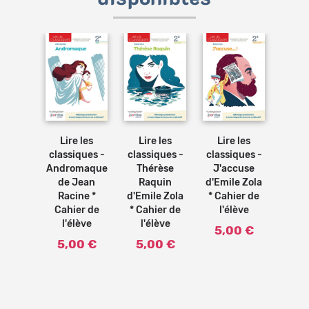
Ajouter
Ajouter
Ajouter
Ajouter
au
au
au
au
panier
panier
panier
panier
 les
Lire les
Lire les
Lire les
Lir
ques -
classiques -
classiques -
classiques -
class
antua
Andromaque
Thérèse
J'accuse
La P
res XI
de Jean
Raquin
d'Emile Zola
ch
IV de
Racine *
d'Emile Zola
* Cahier de
d'Ho
çois
Cahier de
* Cahier de
l'élève
Bal
ais -
l'élève
l'élève
Cah
5,00 €
ie
l'
5,00 €
5,00 €
logique
5,
ier de
e (Ed.
21)