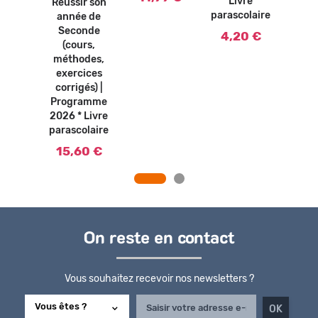
Livre
paras
Réussir son
aise *
parascolaire
année de
rique
4,
Seconde
4,20 €
00 €
(cours,
méthodes,
exercices
corrigés) |
Programme
2026 * Livre
parascolaire
15,60 €
On reste en contact
Vous souhaitez recevoir nos newsletters ?