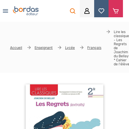
0
Aller au contenu principal
Je me connecte
Lire les
classiqu
Identifiant
*
- Les
Regrets
Accueil
Enseignant
Lycée
Français
de
Joachim
du Bellay
* Cahier
de l'élèv
Mot de passe
*
Se souvenir de moi
Mot de passe ou identifiant oublié