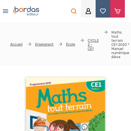
0
Aller au contenu principal
Je me connecte
Maths
tout
Identifiant
*
CYCLE
terrain
Accueil
Enseignant
École
2 -
CE1 2020 *
CE1
Manuel
numérique
élève
Mot de passe
*
Se souvenir de moi
Mot de passe ou identifiant oublié