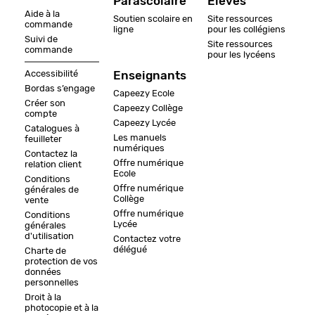
Parascolaire
Elèves
Aide à la
Soutien scolaire en
Site ressources
commande
ligne
pour les collégiens
Suivi de
Site ressources
commande
pour les lycéens
Accessibilité
Enseignants
Bordas s’engage
Capeezy Ecole
Créer son
Capeezy Collège
compte
Capeezy Lycée
Catalogues à
Les manuels
feuilleter
numériques
Contactez la
Offre numérique
relation client
Ecole
Conditions
Offre numérique
générales de
Collège
vente
Offre numérique
Conditions
Lycée
générales
d'utilisation
Contactez votre
délégué
Charte de
protection de vos
données
personnelles
Droit à la
photocopie et à la