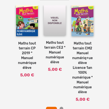
Ajouter
Ajouter
Ajouter
Ajouter
au
au
au
au
panier
panier
panier
panier
 tout
Math
Maths tout
Maths tout
Maths tout
n CE2 *
Terra
terrain CE2 *
terrain CP
terrain CM2
uel
Ma
Manuel
2019 *
Manuel
rique
num
numérique
Manuel
numériq+ue
 (Ed.
élèv
élève
numérique
élève
16)
2
élève
Licence 1an
5,00 €
100%
0 €
5,
5,00 €
numérique *
Manuel
numérique
élève
5,00 €