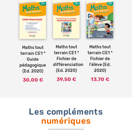
Ajouter
Ajouter
Ajouter
au
au
au
panier
panier
panier
Maths tout
Maths tout
Maths tout
terrain CE1 *
terrain CE1 *
terrain CE1 *
Fichier de
Fichier de
Guide
différenciation
l'élève (Ed.
pédagogique
(Ed. 2020)
2020)
(Ed. 2020)
39,50 €
13,70 €
30,00 €
Les compléments
numériques