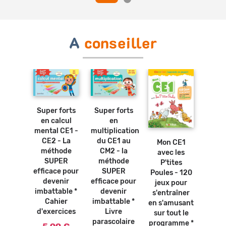
A
conseiller
Ajouter
Ajouter
au
au
panier
panier
Super forts
Super forts
Ajouter
en calcul
en
au
mental CE1 -
multiplication
panier
Ajouter
au
CE2 - La
du CE1 au
Mon CE1
Mes
panier
méthode
CM2 - la
avec les
d'ét
osters
SUPER
méthode
P'tites
révis
bles -
efficace pour
SUPER
Poules - 120
ren
bles de
devenir
efficace pour
jeux pour
CE1 
ication
imbattable *
devenir
s'entraîner
paras
ivre
Cahier
imbattable *
en s'amusant
olaire
5,
d'exercices
Livre
sur tout le
0 €
parascolaire
programme *