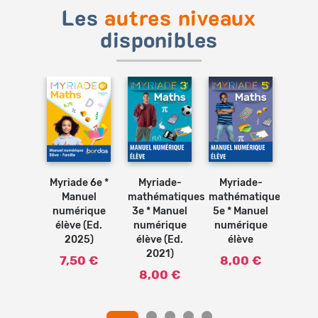
Les
autres niveaux
disponibles
Ajouter
Ajouter
au
au
panier
panier
e 5e *
Myriade 6e *
Myriade-
Myriade-
Myr
uel
Manuel
mathématiques
mathématiques
math
rique
numérique
3e * Manuel
5e * Manuel
4e *
 (Ed.
élève (Ed.
numérique
numérique
num
26)
2025)
élève (Ed.
élève
élèv
2021)
2
0 €
7,50 €
8,00 €
8,00 €
8,