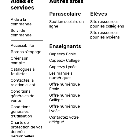
Aides et
Autres sites
services
Parascolaire
Elèves
Aide à la
Soutien scolaire en
Site ressources
commande
ligne
pour les collégiens
Suivi de
Site ressources
commande
pour les lycéens
Accessibilité
Enseignants
Bordas s’engage
Capeezy Ecole
Créer son
Capeezy Collège
compte
Capeezy Lycée
Catalogues à
Les manuels
feuilleter
numériques
Contactez la
Offre numérique
relation client
Ecole
Conditions
Offre numérique
générales de
Collège
vente
Offre numérique
Conditions
Lycée
générales
d'utilisation
Contactez votre
délégué
Charte de
protection de vos
données
personnelles