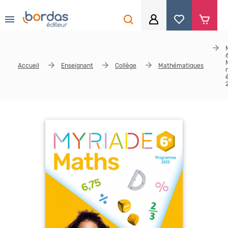
0
Aller au contenu principal
Je me connecte
Accueil
Enseignant
Collège
Mathématiques
Identifiant
*
Mot de passe
*
Se souvenir de moi
Mot de passe ou identifiant oublié