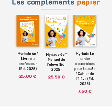
Les compléments
papier
Ajouter
Ajouter
Ajouter
au
au
au
panier
panier
panier
Myriade 6e *
Myriade Le
Myriade 6e *
Livre du
cahier
Manuel de
professeur
d'exercices
l'élève (Ed.
(Ed. 2025)
pour tous 6e
2025)
* Cahier de
25,00 €
25,50 €
l'élève (Ed.
2025)
7,50 €