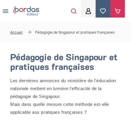
0
Aller au contenu principal
Je me connecte
Accueil
Pédagogie de Singapour et pratiques françaises
Identifiant
*
Pédagogie de Singapour et
pratiques françaises
Mot de passe
*
Les dernières annonces du ministère de l'éducation
nationale mettent en lumière l'efficacité de la
Se souvenir de moi
pédagogie de Singapour.
Mais dans quelle mesure cette méthode est-elle
applicable aux pratiques françaises ?
Mot de passe ou identifiant oublié