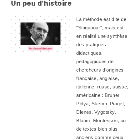
Un peu d'histoire
La méthode est dite de
"Singapour", mais est
Bénéficiez de tarifs préférentiels
en réalité une synthèse
Téléchargez des ressources gratuites
des pratiques
Recevez des informations sur nos nouveautés
didactiques,
pédagogiques de
chercheurs d'origines
française, anglaise,
italienne, russe, suisse,
américaine : Bruner,
Pólya, Skemp, Piaget,
Dienes, Vygotsky,
Bloom, Montessori, ou
de textes bien plus
anciens comme ceux