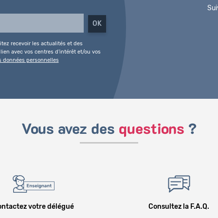
Sui
tez recevoir les actualités et des
ien avec vos centres d'intérêt et/ou vos
es données personnelles
Vous avez des
questions
?
ntactez votre délégué
Consultez la F.A.Q.