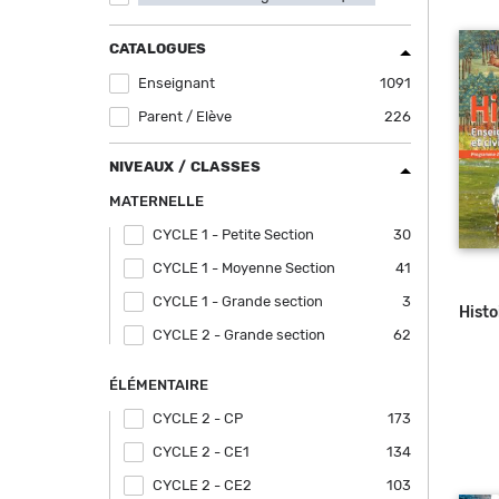
filter
CATALOGUES
Enseignant
Apply Enseignant filter
1091
Parent / Elève
Apply Parent / Elève filter
226
NIVEAUX / CLASSES
MATERNELLE
CYCLE 1 - Petite Section
Apply CYCLE 1 - Petite Section filter
30
CYCLE 1 - Moyenne Section
Apply CYCLE 1 - Moyenne Section filter
41
CYCLE 1 - Grande section
Apply CYCLE 1 - Grande section filter
3
Hist
CYCLE 2 - Grande section
Apply CYCLE 2 - Grande section filter
62
ÉLÉMENTAIRE
CYCLE 2 - CP
Apply CYCLE 2 - CP filter
173
CYCLE 2 - CE1
Apply CYCLE 2 - CE1 filter
134
CYCLE 2 - CE2
Apply CYCLE 2 - CE2 filter
103