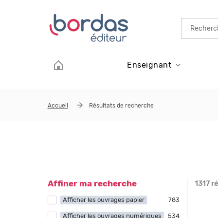
Aller au contenu principal
Enseignant
Accueil
Résultats de recherche
Affiner ma recherche
1317 r
Page
Afficher les ouvrages papier
Apply Afficher les ouvrages papier filter
783
Afficher les ouvrages numériques
Apply Afficher les ouvrages numériques
534