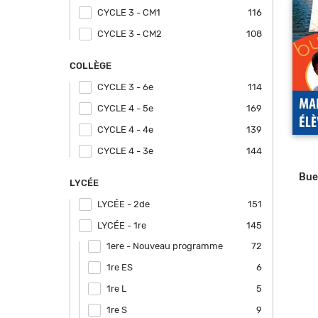
CYCLE 3 - CM1
Apply CYCLE 3 - CM1 filter
116
CYCLE 3 - CM2
Apply CYCLE 3 - CM2 filter
108
COLLÈGE
CYCLE 3 - 6e
Apply CYCLE 3 - 6e filter
114
CYCLE 4 - 5e
Apply CYCLE 4 - 5e filter
169
CYCLE 4 - 4e
Apply CYCLE 4 - 4e filter
139
CYCLE 4 - 3e
Apply CYCLE 4 - 3e filter
144
Bue
LYCÉE
LYCÉE - 2de
Apply LYCÉE - 2de filter
151
LYCÉE - 1re
Apply LYCÉE - 1re filter
145
1ere - Nouveau programme
Apply 1ere - Nouveau programme
72
filter
1re ES
Apply 1re ES filter
6
1re L
Apply 1re L filter
5
1re S
Apply 1re S filter
9