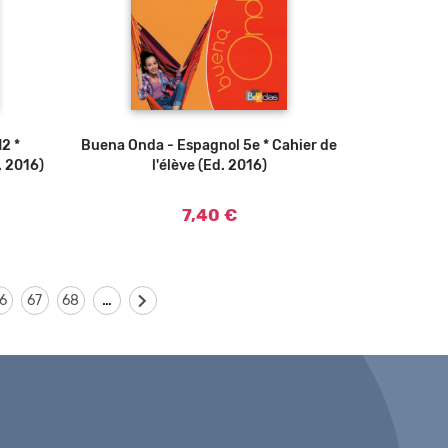
2 *
Buena Onda - Espagnol 5e * Cahier de
Ajouter au panier
. 2016)
l'élève (Ed. 2016)
7,40 €
…
6
67
68