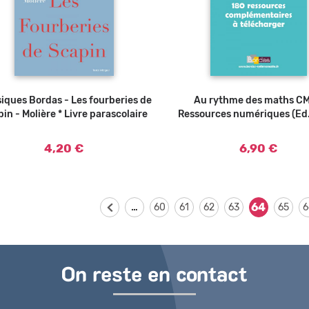
iques Bordas - Les fourberies de
Ajouter au panier
Au rythme des maths CM
Ajouter au panier
in - Molière * Livre parascolaire
Ressources numériques (Ed
4,20 €
6,90 €
…
64
60
61
62
63
65
6
On reste en contact