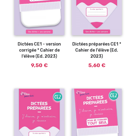
Ajouter au
Ajouter au
panier
panier
Dictées préparées CE1 *
Dictées CE1 - version
Cahier de l'élève (Ed.
corrigée * Cahier de
2023)
l'élève (Ed. 2023)
5,60 €
9,50 €