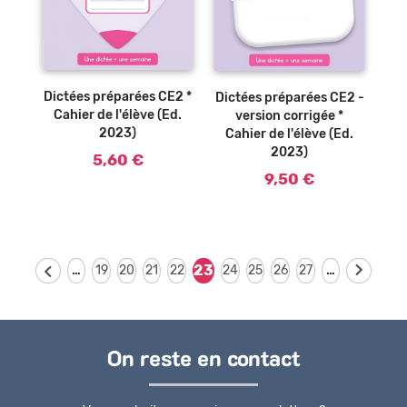
Ajouter au
Ajouter au
panier
panier
Dictées préparées CE2 *
Dictées préparées CE2 -
Cahier de l'élève (Ed.
version corrigée *
2023)
Cahier de l'élève (Ed.
2023)
5,60 €
9,50 €
…
…
23
19
20
21
22
24
25
26
27
On reste en contact