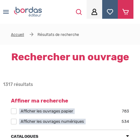
0
Aller au contenu principal
Je me connecte
Accueil
Résultats de recherche
Identifiant
*
Rechercher un ouvrage
Mot de passe
*
1317 résultats
Se souvenir de moi
Affiner ma recherche
Afficher les ouvrages papier
Apply Afficher les ouvrages papier filter
783
Afficher les ouvrages numériques
Apply Afficher les ouvrages numériques filter
534
Mot de passe ou identifiant oublié
CATALOGUES