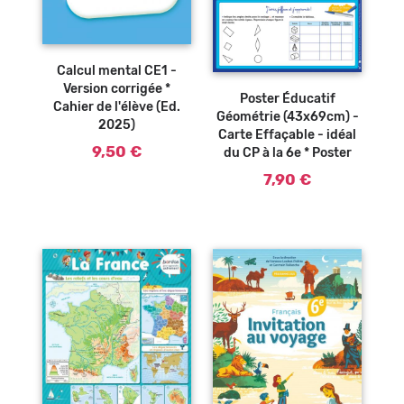
Ajouter au
panier
Calcul mental CE1 -
Ajouter au
panier
Version corrigée *
Poster Éducatif
Cahier de l'élève (Ed.
Géométrie (43x69cm) -
2025)
Carte Effaçable - idéal
9,50 €
du CP à la 6e * Poster
7,90 €