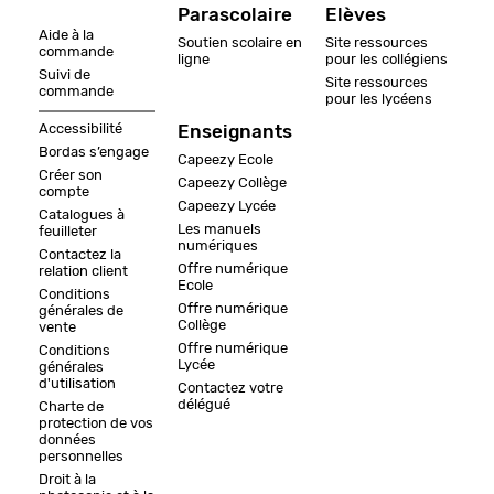
Parascolaire
Elèves
Aide à la
Soutien scolaire en
Site ressources
commande
ligne
pour les collégiens
Suivi de
Site ressources
commande
pour les lycéens
Accessibilité
Enseignants
Bordas s’engage
Capeezy Ecole
Créer son
Capeezy Collège
compte
Capeezy Lycée
Catalogues à
Les manuels
feuilleter
numériques
Contactez la
Offre numérique
relation client
Ecole
Conditions
Offre numérique
générales de
Collège
vente
Offre numérique
Conditions
Lycée
générales
d'utilisation
Contactez votre
délégué
Charte de
protection de vos
données
personnelles
Droit à la