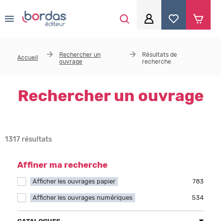
0
Aller au contenu principal
Je me connecte
Rechercher un
Résultats de
Accueil
ouvrage
recherche
Identifiant
*
Rechercher un ouvrage
Mot de passe
*
1317 résultats
Se souvenir de moi
Affiner ma recherche
Afficher les ouvrages papier
Apply Afficher les ouvrages papier filter
783
Afficher les ouvrages numériques
Apply Afficher les ouvrages numériques filter
534
Mot de passe ou identifiant oublié