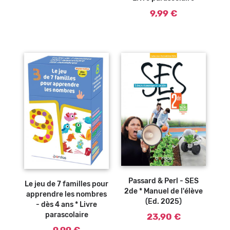
9,99 €
Ajouter au
Ajouter au
panier
panier
Passard & Perl - SES
Le jeu de 7 familles pour
2de * Manuel de l'élève
apprendre les nombres
(Ed. 2025)
- dès 4 ans * Livre
parascolaire
23,90 €