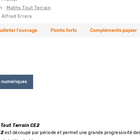
n :
Maths Tout Terrain
Alfred Errera
uilleter l'ouvrage
Points forts
Compléments papier
s numériques
Tout Terrain CE2
E2
est découpé par période et permet une grande progressivité de