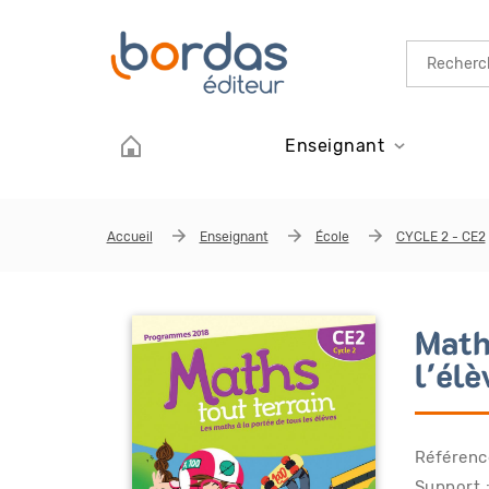
Aller au contenu principal
Enseignant
Accueil
Enseignant
École
CYCLE 2 - CE2
Math
l'él
Référenc
Support :