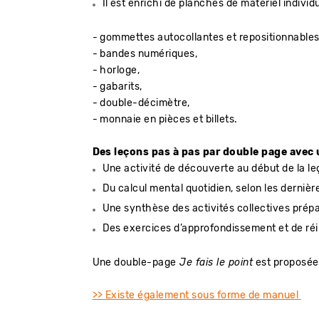
Il est enrichi de planches de matériel individ
- gommettes autocollantes et repositionnables
- bandes numériques,
- horloge,
- gabarits,
- double-décimètre,
- monnaie en pièces et billets.
Des leçons pas à pas par double page avec
Une activité de découverte au début de la l
Du calcul mental quotidien, selon les derni
Une synthèse des activités collectives prépa
Des exercices d’approfondissement et de ré
Une double-page
Je fais le point
est proposée 
>> Existe également sous forme de
manuel