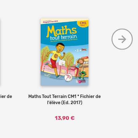
ier de
Maths Tout Terrain CM1 * Fichier de
Ajouter au panier
Maths tout
l'élève (Ed. 2017)
l
13,90 €