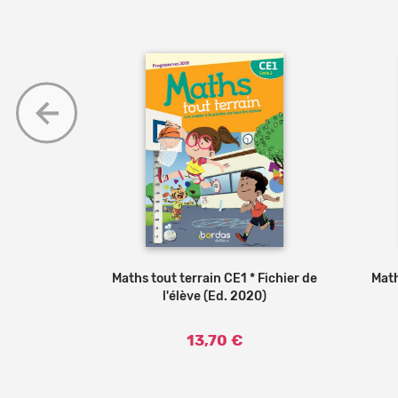
Fichier de
er au panier
Maths tout terrain CE1 * Fichier de
Ajouter au panier
Math
0)
l'élève (Ed. 2020)
13,70 €