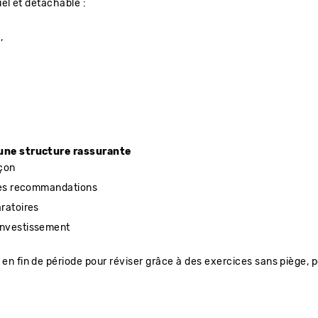
uel et détachable :
,
 une structure rassurante
eçon
ères recommandations
ratoires
investissement
en fin de période pour réviser grâce à des exercices sans piège, po