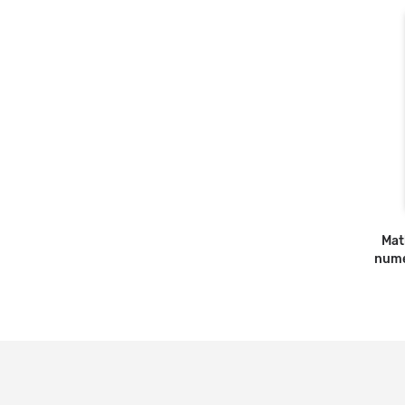
Mat
numé