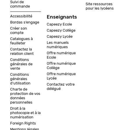
Suivi de
Site ressources
commande
pour les lycéens
Accessibilité
Enseignants
Bordas s’engage
Capeezy Ecole
Créer son
Capeezy Collège
compte
Capeezy Lycée
Catalogues à
Les manuels
feuilleter
numériques
Contactez la
Offre numérique
relation client
Ecole
Conditions
Offre numérique
générales de
Collège
vente
Offre numérique
Conditions
Lycée
générales
d'utilisation
Contactez votre
délégué
Charte de
protection de vos
données
personnelles
Droit à la
photocopie et à la
numérisation
Foreign Rights
Mentions légales