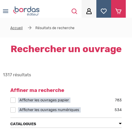
0
Aller au contenu principal
Accueil
Résultats de recherche
Je me connecte
Identifiant
*
Rechercher un ouvrage
Mot de passe
*
1317 résultats
Affiner ma recherche
Se souvenir de moi
Afficher les ouvrages papier
Apply Afficher les ouvrages papier filter
783
Afficher les ouvrages numériques
Apply Afficher les ouvrages numériques filter
534
Mot de passe ou identifiant oublié
CATALOGUES