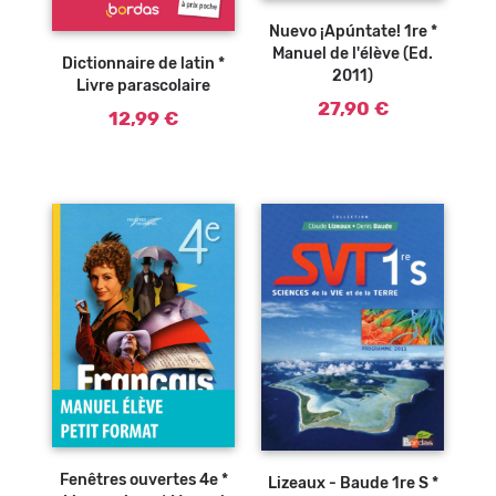
Ajouter au
Nuevo ¡Apúntate! 1re *
panier
Manuel de l'élève (Ed.
Dictionnaire de latin *
2011)
Livre parascolaire
27,90 €
12,99 €
Ajouter au
panier
Fenêtres ouvertes 4e *
Lizeaux - Baude 1re S *