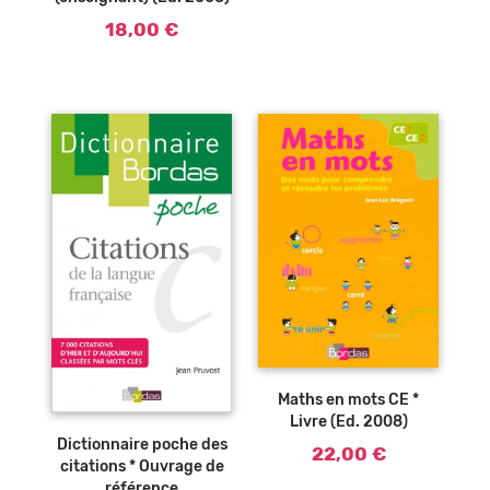
18,00 €
Ajouter au
panier
Maths en mots CE *
Ajouter au
Livre (Ed. 2008)
panier
Dictionnaire poche des
22,00 €
citations * Ouvrage de
référence