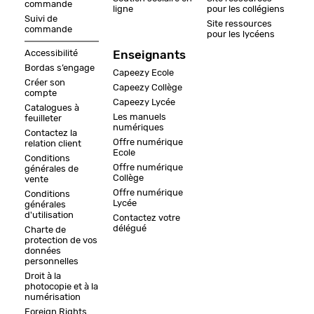
commande
ligne
pour les collégiens
Suivi de
Site ressources
commande
pour les lycéens
Accessibilité
Enseignants
Bordas s’engage
Capeezy Ecole
Créer son
Capeezy Collège
compte
Capeezy Lycée
Catalogues à
Les manuels
feuilleter
numériques
Contactez la
Offre numérique
relation client
Ecole
Conditions
Offre numérique
générales de
Collège
vente
Offre numérique
Conditions
Lycée
générales
d'utilisation
Contactez votre
délégué
Charte de
protection de vos
données
personnelles
Droit à la
photocopie et à la
numérisation
Foreign Rights