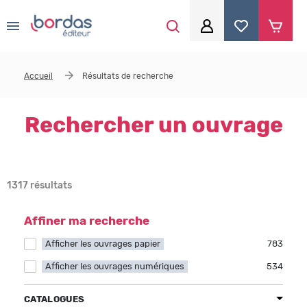
0
Aller au contenu principal
Je me connecte
Accueil
Résultats de recherche
Identifiant
*
Rechercher un ouvrage
Mot de passe
*
1317 résultats
Se souvenir de moi
Affiner ma recherche
Afficher les ouvrages papier
Apply Afficher les ouvrages papier filter
783
Afficher les ouvrages numériques
Apply Afficher les ouvrages numériques filter
534
Mot de passe ou identifiant oublié
CATALOGUES