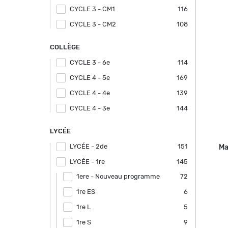
CYCLE 3 - CM1
Apply CYCLE 3 - CM1 filter
116
CYCLE 3 - CM2
Apply CYCLE 3 - CM2 filter
108
COLLÈGE
CYCLE 3 - 6e
Apply CYCLE 3 - 6e filter
114
CYCLE 4 - 5e
Apply CYCLE 4 - 5e filter
169
CYCLE 4 - 4e
Apply CYCLE 4 - 4e filter
139
CYCLE 4 - 3e
Apply CYCLE 4 - 3e filter
144
LYCÉE
LYCÉE - 2de
Apply LYCÉE - 2de filter
151
Ma
LYCÉE - 1re
Apply LYCÉE - 1re filter
145
1ere - Nouveau programme
Apply 1ere - Nouveau programme
72
filter
1re ES
Apply 1re ES filter
6
1re L
Apply 1re L filter
5
1re S
Apply 1re S filter
9