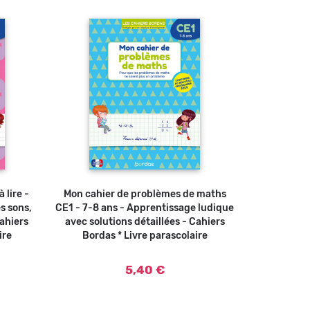
 lire -
u panier
Mon cahier de problèmes de maths
Ajouter au panier
s sons,
CE1 - 7-8 ans - Apprentissage ludique
cahiers
avec solutions détaillées - Cahiers
ire
Bordas * Livre parascolaire
5,40 €