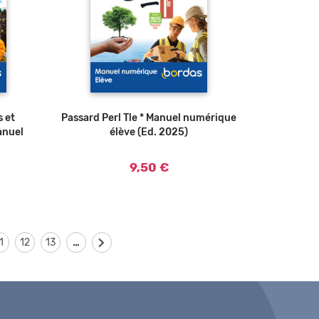
 et
Passard Perl Tle * Manuel numérique
Ajouter au panier
anuel
élève (Ed. 2025)
9,50 €
…
1
12
13