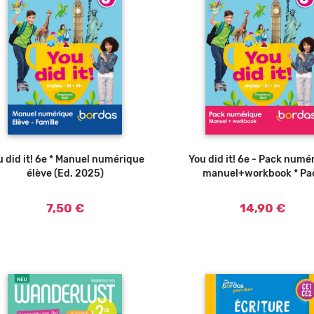
u did it! 6e * Manuel numérique
You did it! 6e - Pack numé
élève (Ed. 2025)
manuel+workbook * Pa
7,50 €
14,90 €