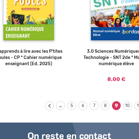
apprends à lire avec les P'tites
3.0 Sciences Numériques
Ajouter au panier
oules - CP * Cahier numérique
Technologie - SNT 2de * M
enseignant (Ed. 2025)
numérique élève
8,00 €
…
9
5
6
7
8
10
1
On reste en contact