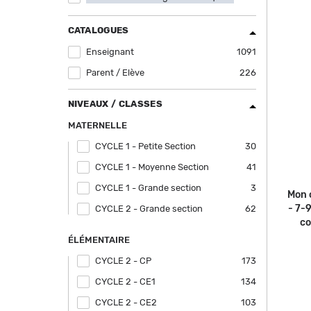
filter
CATALOGUES
Enseignant
Apply Enseignant filter
1091
Parent / Elève
Apply Parent / Elève filter
226
NIVEAUX / CLASSES
MATERNELLE
CYCLE 1 - Petite Section
Apply CYCLE 1 - Petite Section filter
30
CYCLE 1 - Moyenne Section
Apply CYCLE 1 - Moyenne Section filter
41
CYCLE 1 - Grande section
Apply CYCLE 1 - Grande section filter
3
Mon 
- 7-
CYCLE 2 - Grande section
Apply CYCLE 2 - Grande section filter
62
co
ÉLÉMENTAIRE
CYCLE 2 - CP
Apply CYCLE 2 - CP filter
173
CYCLE 2 - CE1
Apply CYCLE 2 - CE1 filter
134
CYCLE 2 - CE2
Apply CYCLE 2 - CE2 filter
103