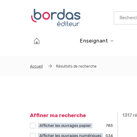
Aller au contenu principal
Enseignant
Accueil
Résultats de recherche
Affiner ma recherche
1317 r
Page
Afficher les ouvrages papier
Apply Afficher les ouvrages papier filter
783
Afficher les ouvrages numériques
Apply Afficher les ouvrages numériques
534