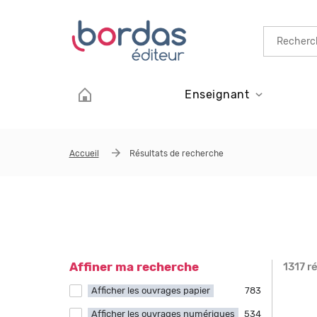
Aller au contenu principal
Enseignant
Accueil
Résultats de recherche
Affiner ma recherche
1317 r
Page
Afficher les ouvrages papier
Apply Afficher les ouvrages papier filter
783
Afficher les ouvrages numériques
Apply Afficher les ouvrages numériques
534