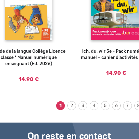
de de la langue Collège Licence
ich, du, wir 5e - Pack num
classe * Manuel numérique
manuel + cahier d'activités
enseignant (Ed. 2026)
14,90 €
14,90 €
1
2
3
4
5
6
7
On reste en contact