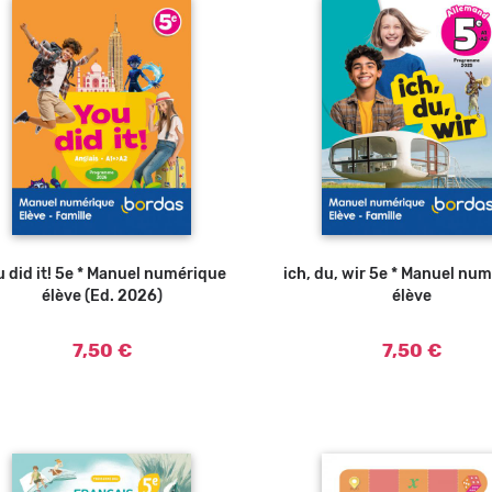
u did it! 5e * Manuel numérique
ich, du, wir 5e * Manuel nu
élève (Ed. 2026)
élève
7,50 €
7,50 €