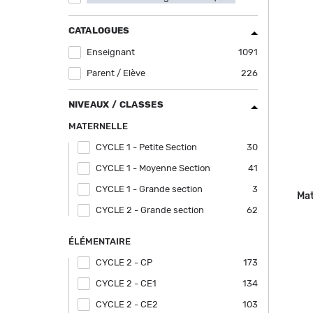
filter
CATALOGUES
Enseignant
Apply Enseignant filter
1091
Parent / Elève
Apply Parent / Elève filter
226
NIVEAUX / CLASSES
MATERNELLE
CYCLE 1 - Petite Section
Apply CYCLE 1 - Petite Section filter
30
CYCLE 1 - Moyenne Section
Apply CYCLE 1 - Moyenne Section filter
41
CYCLE 1 - Grande section
Apply CYCLE 1 - Grande section filter
3
Mat
CYCLE 2 - Grande section
Apply CYCLE 2 - Grande section filter
62
ÉLÉMENTAIRE
CYCLE 2 - CP
Apply CYCLE 2 - CP filter
173
CYCLE 2 - CE1
Apply CYCLE 2 - CE1 filter
134
CYCLE 2 - CE2
Apply CYCLE 2 - CE2 filter
103