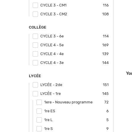
CYCLE 3 - CM1
Apply CYCLE 3 - CM1 filter
116
CYCLE 3 - CM2
Apply CYCLE 3 - CM2 filter
108
COLLÈGE
CYCLE 3 - 6e
Apply CYCLE 3 - 6e filter
114
CYCLE 4 - 5e
Apply CYCLE 4 - 5e filter
169
CYCLE 4 - 4e
Apply CYCLE 4 - 4e filter
139
CYCLE 4 - 3e
Apply CYCLE 4 - 3e filter
144
Yo
LYCÉE
LYCÉE - 2de
Apply LYCÉE - 2de filter
151
LYCÉE - 1re
Apply LYCÉE - 1re filter
145
1ere - Nouveau programme
Apply 1ere - Nouveau programme
72
filter
1re ES
Apply 1re ES filter
6
1re L
Apply 1re L filter
5
1re S
Apply 1re S filter
9