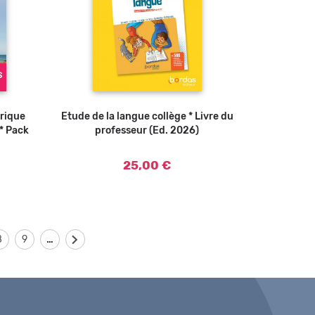
érique
Etude de la langue collège * Livre du
Ajouter au panier
 * Pack
professeur (Ed. 2026)
25,00 €
…
8
9