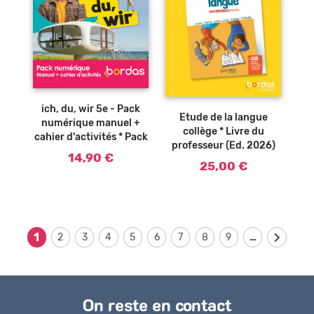
Ajouter au
panier
ich, du, wir 5e - Pack
Etude de la langue
numérique manuel +
collège * Livre du
cahier d'activités * Pack
professeur (Ed. 2026)
14,90 €
25,00 €
…
1
2
3
4
5
6
7
8
9
On reste en contact