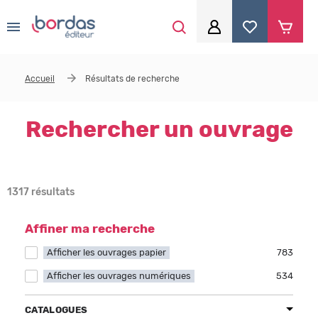
0
Aller au contenu principal
Je me connecte
Accueil
Résultats de recherche
Identifiant
*
Rechercher un ouvrage
Mot de passe
*
1317 résultats
Se souvenir de moi
Affiner ma recherche
Afficher les ouvrages papier
Apply Afficher les ouvrages papier filter
783
Afficher les ouvrages numériques
Apply Afficher les ouvrages numériques filter
534
Mot de passe ou identifiant oublié
CATALOGUES