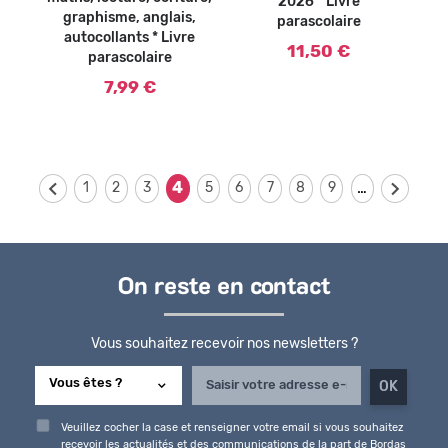
2026 * Livre
graphisme, anglais,
parascolaire
autocollants * Livre
11,50 €
parascolaire
7,99 €
…
4
1
2
3
5
6
7
8
9
On reste en contact
Vous souhaitez recevoir nos newsletters ?
Veuillez cocher la case et renseigner votre email si vous souhaitez
recevoir les actualités et des communications de la part de Bordas