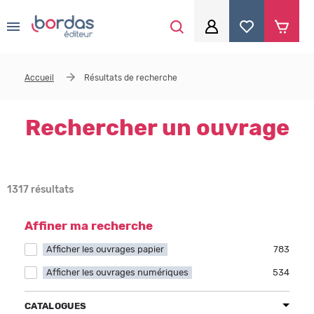
0
Aller au contenu principal
Je me connecte
Accueil
Résultats de recherche
Identifiant
*
Rechercher un ouvrage
Mot de passe
*
1317 résultats
Se souvenir de moi
Affiner ma recherche
Afficher les ouvrages papier
Apply Afficher les ouvrages papier filter
783
Afficher les ouvrages numériques
Apply Afficher les ouvrages numériques filter
534
Mot de passe ou identifiant oublié
CATALOGUES