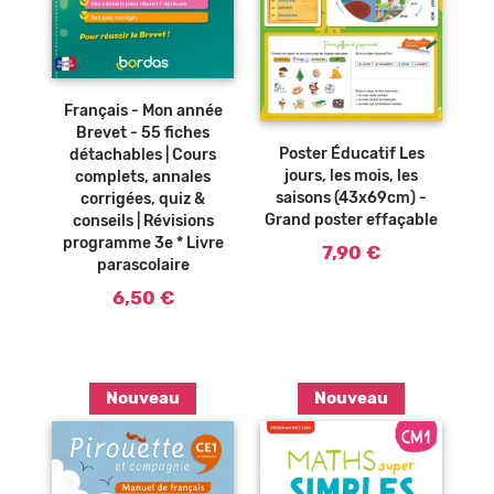
Ajouter au
panier
Français - Mon année
Ajouter au
Brevet - 55 fiches
panier
Poster Éducatif Les
détachables | Cours
jours, les mois, les
complets, annales
saisons (43x69cm) -
corrigées, quiz &
Grand poster effaçable
conseils | Révisions
programme 3e * Livre
7,90 €
parascolaire
6,50 €
Nouveau
Nouveau