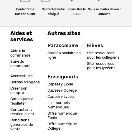
Contactez la
Contactez votre
Consultez la
Vous souhaitez devenir
relation client
délégué
F.A.Q.
auteur ?
Aides et
Autres sites
services
Parascolaire
Elèves
Aide à la
Soutien scolaire en
Site ressources
commande
ligne
pour les collégiens
Suivi de
Site ressources
commande
pour les lycéens
Accessibilité
Enseignants
Bordas s’engage
Capeezy Ecole
Créer son
Capeezy Collège
compte
Capeezy Lycée
Catalogues à
Les manuels
feuilleter
numériques
Contactez la
Offre numérique
relation client
Ecole
Conditions
Offre numérique
générales de
Collège
vente