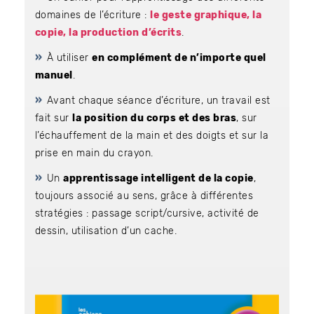
domaines de l’écriture :
le geste graphique, la
copie, la production d’écrits
.
À utiliser
en complément de n’importe quel
Bénéficiez de tarifs préférentiels
manuel
.
Téléchargez des ressources gratuites
Recevez des informations sur nos nouveautés
Avant chaque séance d’écriture, un travail est
fait sur
la position du corps et des bras
, sur
l’échauffement de la main et des doigts et sur la
prise en main du crayon.
Un
apprentissage intelligent de la copie
,
toujours associé au sens, grâce à différentes
stratégies : passage script/cursive, activité de
dessin, utilisation d’un cache.