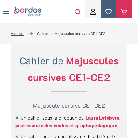
0
Aller au contenu principal
Je me connecte
Accueil
Cahier de Majuscules cursives CE1-CE2
Identifiant
*
Cahier de
Majuscules
Mot de passe
*
cursives CE1-CE2
Se souvenir de moi
Majuscule cursive CE1-CE2
Un cahier sous la direction de
Laura Lefebvre,
Mot de passe ou identifiant oublié
professeure des écoles et graphopédagogue
.
Un cahier pour l’apprentissage des différents