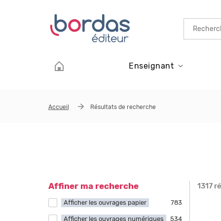
Aller au contenu principal
Enseignant
Accueil
Résultats de recherche
Affiner ma recherche
1317 r
Page
Afficher les ouvrages papier
Apply Afficher les ouvrages papier filter
783
Afficher les ouvrages numériques
Apply Afficher les ouvrages numériques
534