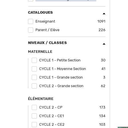
filter
CATALOGUES
Enseignant
Apply Enseignant filter
1091
Parent / Elève
Apply Parent / Elève filter
226
NIVEAUX / CLASSES
MATERNELLE
CYCLE 1 - Petite Section
Apply CYCLE 1 - Petite Section filter
30
CYCLE 1 - Moyenne Section
Apply CYCLE 1 - Moyenne Section filter
41
CYCLE 1 - Grande section
Apply CYCLE 1 - Grande section filter
3
CYCLE 2 - Grande section
Apply CYCLE 2 - Grande section filter
62
ÉLÉMENTAIRE
CYCLE 2 - CP
Apply CYCLE 2 - CP filter
173
CYCLE 2 - CE1
Apply CYCLE 2 - CE1 filter
134
CYCLE 2 - CE2
Apply CYCLE 2 - CE2 filter
103