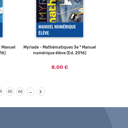
* Manuel
Myriade - Mathématiques 3e * Manuel
Ajouter au panier
16)
numérique élève (Ed. 2016)
8,00 €
…
4
65
66