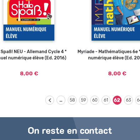
 Spaß! NEU - Allemand Cycle 4 *
Ajouter au panier
Myriade - Mathématiques 6e 
Ajouter au panier
uel numérique élève (Ed. 2016)
numérique élève (Ed. 20
8,00 €
8,00 €
…
62
58
59
60
61
63
6
On reste en contact