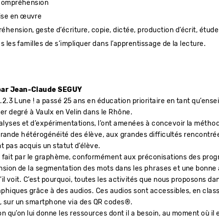
t compréhension
ise en œuvre
ension, geste d’écriture, copie, dictée, production d’écrit, étude
 les familles de s’impliquer dans l’apprentissage de la lecture.
par Jean-Claude SEGUY
2.3 Lune ! a passé 25 ans en éducation prioritaire en tant qu’enseig
er degré à Vaulx en Velin dans le Rhône.
lyses et d’expérimentations, l’ont amenées à concevoir la méthode
a grande hétérogénéité des élève, aux grandes difficultés rencontr
 pas acquis un statut d’élève.
 se fait par le graphème, conformément aux préconisations des pr
nsion de la segmentation des mots dans les phrases et une bonn
il voit. C’est pourquoi, toutes les activités que nous proposons da
hiques grâce à des audios. Ces audios sont accessibles, en class
on, sur un smartphone via des QR codes®.
n qu’on lui donne les ressources dont il a besoin, au moment où il 