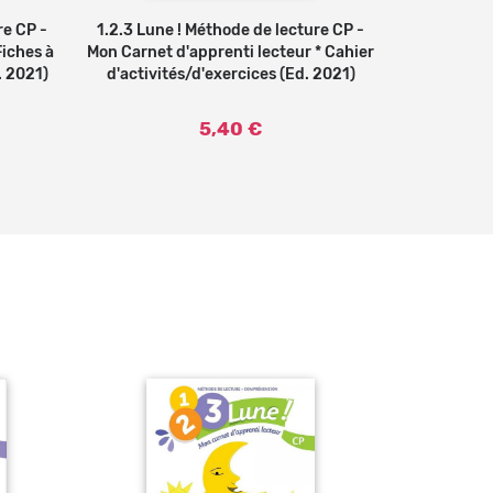
re CP -
1.2.3 Lune ! Méthode de lecture CP -
1.2.3 Lune
Fiches à
Mon Carnet d'apprenti lecteur * Cahier
Manuel de co
. 2021)
d'activités/d'exercices (Ed. 2021)
5,40 €