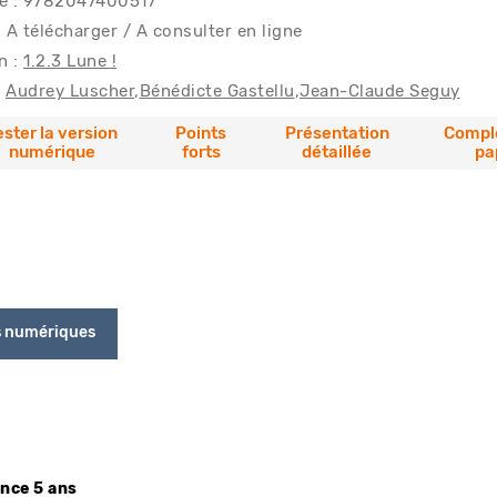
e : 9782047400517
 A télécharger / A consulter en ligne
n :
1.2.3 Lune !
Audrey Luscher
Bénédicte Gastellu
Jean-Claude Seguy
ester la version
Points
Présentation
Compl
numérique
forts
détaillée
pa
s numériques
ence 5 ans